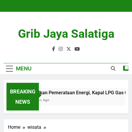
Skip
to
content
Grib Jaya Salatiga
MENU
BREAKING
Wujudkan Pemerataan Energi, Kapal LPG Gas Came
4 Months Ago
NEWS
Home
wisata