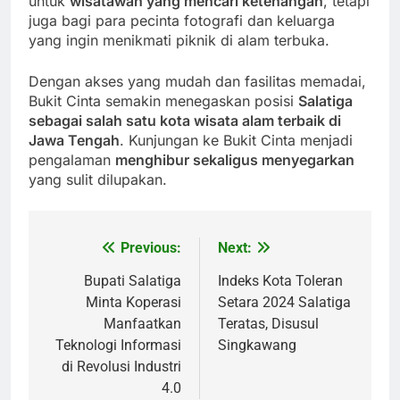
untuk
wisatawan yang mencari ketenangan
, tetapi
juga bagi para pecinta fotografi dan keluarga
yang ingin menikmati piknik di alam terbuka.
Dengan akses yang mudah dan fasilitas memadai,
Bukit Cinta semakin menegaskan posisi
Salatiga
sebagai salah satu kota wisata alam terbaik di
Jawa Tengah
. Kunjungan ke Bukit Cinta menjadi
pengalaman
menghibur sekaligus menyegarkan
yang sulit dilupakan.
Previous:
Next:
Post
navigation
Bupati Salatiga
Indeks Kota Toleran
Minta Koperasi
Setara 2024 Salatiga
Manfaatkan
Teratas, Disusul
Teknologi Informasi
Singkawang
di Revolusi Industri
4.0