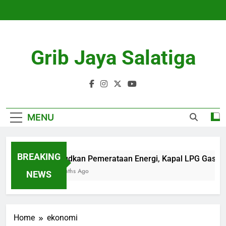
Skip
to
content
Grib Jaya Salatiga
MENU
BREAKING
Wujudkan Pemerataan Energi, Kapal LPG Gas Cam
4 Months Ago
NEWS
Home
ekonomi