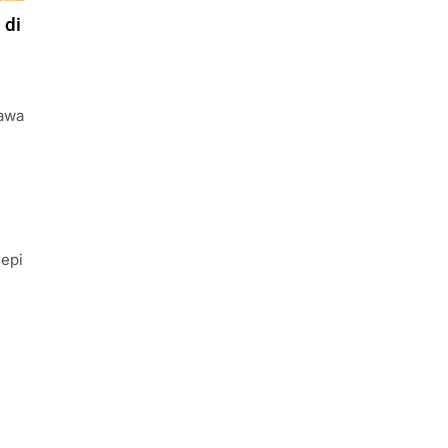
 di
Jawa
sepi