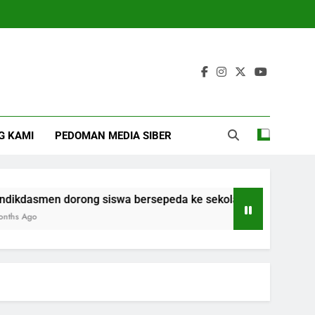
G KAMI
PEDOMAN MEDIA SIBER
men dorong siswa bersepeda ke sekolah
Mom
4 Mo