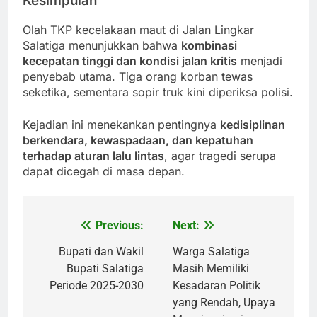
Kesimpulan
Olah TKP kecelakaan maut di Jalan Lingkar
Salatiga menunjukkan bahwa
kombinasi
kecepatan tinggi dan kondisi jalan kritis
menjadi
penyebab utama. Tiga orang korban tewas
seketika, sementara sopir truk kini diperiksa polisi.
Kejadian ini menekankan pentingnya
kedisiplinan
berkendara, kewaspadaan, dan kepatuhan
terhadap aturan lalu lintas
, agar tragedi serupa
dapat dicegah di masa depan.
Previous:
Next:
Post
navigation
Bupati dan Wakil
Warga Salatiga
Bupati Salatiga
Masih Memiliki
Periode 2025-2030
Kesadaran Politik
yang Rendah, Upaya