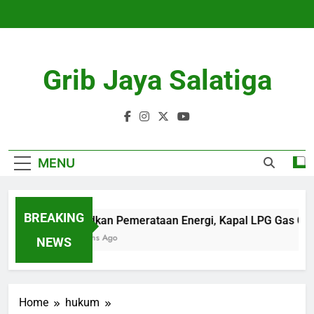
Skip
to
content
Grib Jaya Salatiga
MENU
BREAKING
Wujudkan Pemerataan Energi, Kapal LPG Gas Came
4 Months Ago
NEWS
Home
hukum