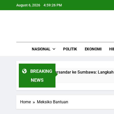
Skip
August 6, 2026
4:59:26 PM
to
content
NASIONAL
POLITIK
EKONOMI
HI
BREAKING
pal LPG Gas Camellia Bersandar ke Sumbawa: Langkah Strat
NEWS
Home
Meksiko Bantuan