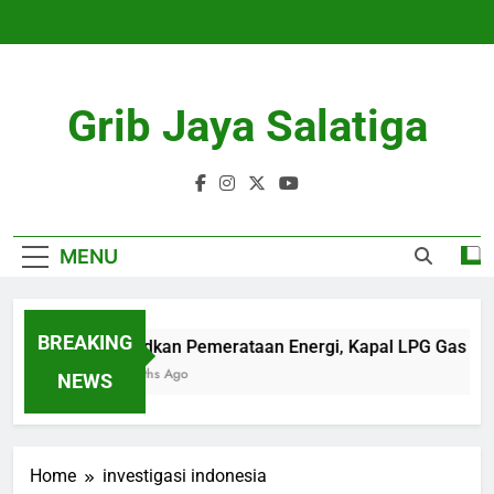
Skip
to
content
Grib Jaya Salatiga
MENU
BREAKING
Wujudkan Pemerataan Energi, Kapal LPG Gas Came
4 Months Ago
NEWS
Home
investigasi indonesia