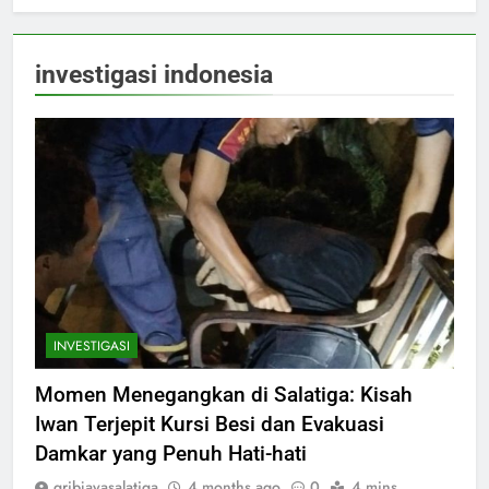
investigasi indonesia
INVESTIGASI
Momen Menegangkan di Salatiga: Kisah
Iwan Terjepit Kursi Besi dan Evakuasi
Damkar yang Penuh Hati-hati
gribjayasalatiga
4 months ago
0
4 mins